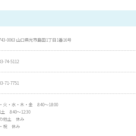
743-0063 山口県光市島田1丁目1番16号
33-74-5112
33-71-7751
・火・水・木・金 8:40〜18:00
土 8:40〜12:30
の他土 休み
・祝 休み