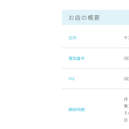
お店の概要
住所
〒
電話番号
08
FAX
08
月
第1
開局時間
そ
日