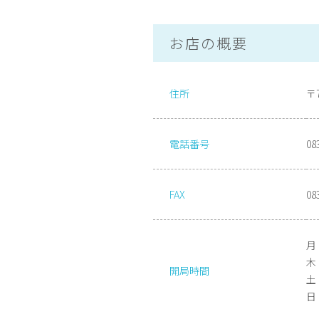
お店の概要
住所
〒
電話番号
08
FAX
08
月
木 
開局時間
土 
日