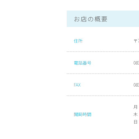
お店の概要
住所
〒
電話番号
08
FAX
08
月
開局時間
木・
日