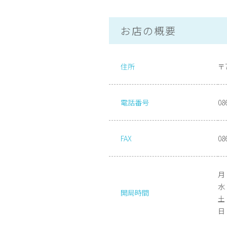
お店の概要
住所
〒
電話番号
08
FAX
08
月
水 
開局時間
土 
日