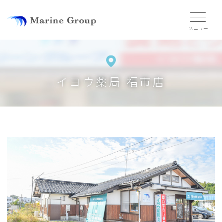
イヨウ薬局 福市店