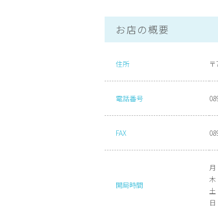
お店の概要
住所
〒
電話番号
08
FAX
08
月
木 
開局時間
土 
日