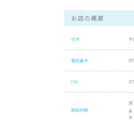
お店の概要
住所
〒
電話番号
07
FAX
07
月・
開局時間
土 
木