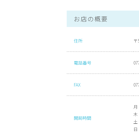
お店の概要
住所
〒
電話番号
07
FAX
07
月・
木 
開局時間
土 
日