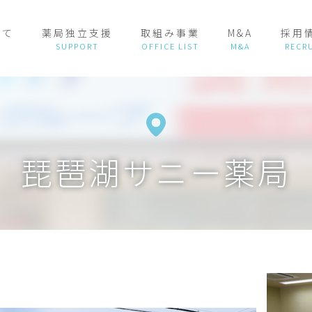
いて
薬局独立支援
取組み事業
M&A
採用
琵琶湖サニー薬局