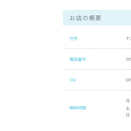
お店の概要
住所
〒
電話番号
04
FAX
04
月
開局時間
土 
日