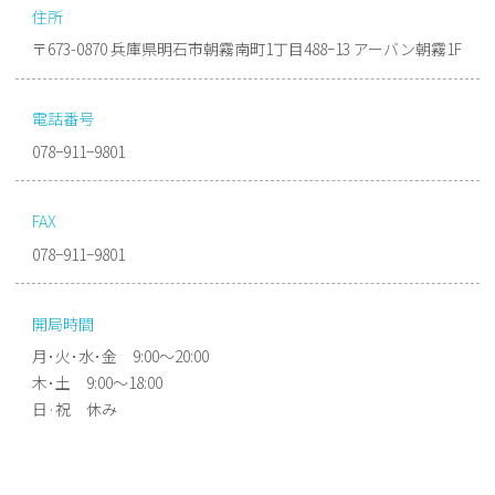
住所
〒673-0870 兵庫県明石市朝霧南町1丁目488ｰ13 アーバン朝霧1F
電話番号
078−911−9801
FAX
078−911−9801
開局時間
月･火･水･金 9:00〜20:00
木･土 9:00〜18:00
日·祝 休み