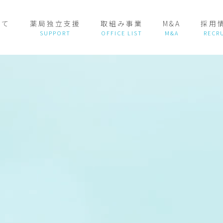
いて
薬局独立支援
取組み事業
M&A
採用