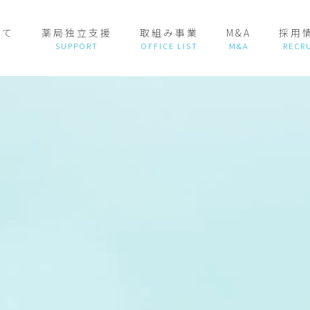
いて
薬局独立支援
取組み事業
M&A
採用