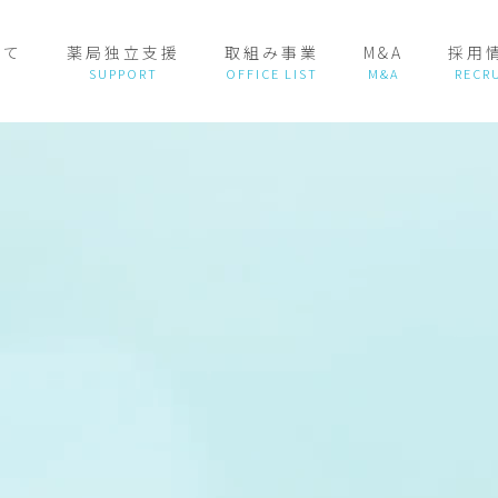
いて
薬局独立支援
取組み事業
M&A
採用