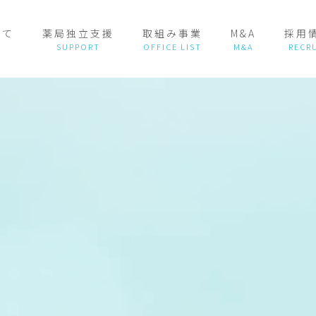
いて
薬局独立支援
取組み事業
M&A
採用