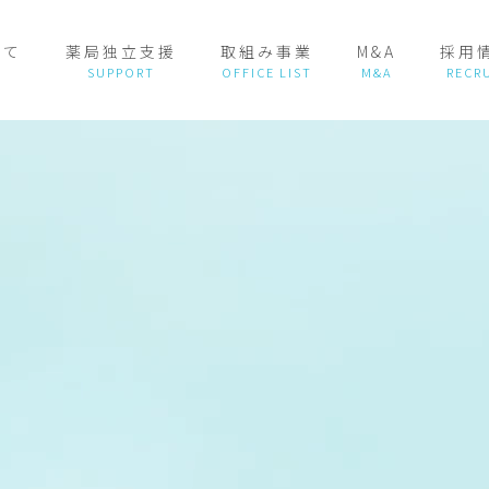
いて
薬局独立支援
取組み事業
M&A
採用