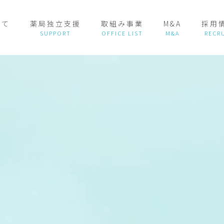
いて
薬局独立支援
取組み事業
M&A
採用