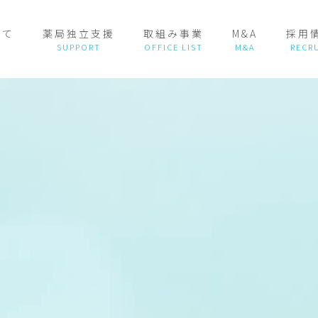
いて
薬局独立支援
取組み事業
M&A
採用